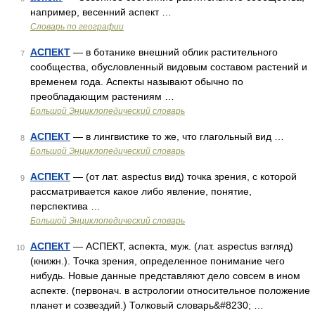
например, весенний аспект …
Словарь по географии
АСПЕКТ
— в ботанике внешний облик растительного
7
сообщества, обусловленный видовым составом растений и
временем года. Аспекты называют обычно по
преобладающим растениям …
Большой Энциклопедический словарь
АСПЕКТ
— в лингвистике то же, что глагольный вид …
8
Большой Энциклопедический словарь
АСПЕКТ
— (от лат. aspectus вид) точка зрения, с которой
9
рассматривается какое либо явление, понятие,
перспектива …
Большой Энциклопедический словарь
АСПЕКТ
— АСПЕКТ, аспекта, муж. (лат. aspectus взгляд)
10
(книжн.). Точка зрения, определенное понимание чего
нибудь. Новые данные представляют дело совсем в ином
аспекте. (первонач. в астрологии относительное положение
планет и созвездий.) Толковый словарь&#8230; …