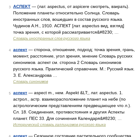
АСПЕКТ
— (лат. aspectus, от aspicere смотреть, взирать).
3
Положение планеты относительно Солнца. Словарь
иностранных слов, вошедших в состав русского языка.
Чудинов А.Н., 1910. АСПЕКТ [лат. aspectus вид, взгляд]
точка зрения, с которой рассматривается&#8230; …
Словарь иностранных слов русского языка
аспект
— сторона, отношение, подход; точка зрения, грань,
4
момент, расстояние, угол зрения, мнение Словарь русских
синонимов. аспект см. сторона 2 Словарь синонимов
русского языка. Практический справочник. М.: Русский язык.
З. Е. Александрова …
Словарь синонимов
аспект
— aspect m., нем. Aspekt &LT;, лат. aspectus. 1.
5
астрол., астр. взаиморасположение планет на небе (по
астрологическим представлениям предвещающее что л.).
Сл. 18. Соединения, противостояния и другия Аспекты
планет. ПЕС 33. Для сочинения Календаря&#8230; …
Исторический словарь галлицизмов русского языка
аспект
— Сезонное состояние растительного сообщества,
6